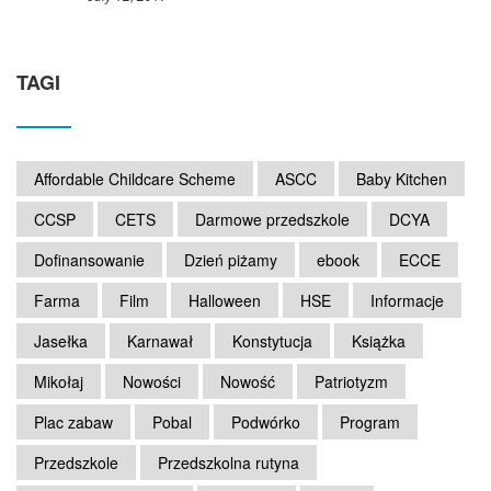
TAGI
Affordable Childcare Scheme
ASCC
Baby Kitchen
CCSP
CETS
Darmowe przedszkole
DCYA
Dofinansowanie
Dzień piżamy
ebook
ECCE
Farma
Film
Halloween
HSE
Informacje
Jasełka
Karnawał
Konstytucja
Książka
Mikołaj
Nowości
Nowość
Patriotyzm
Plac zabaw
Pobal
Podwórko
Program
Przedszkole
Przedszkolna rutyna