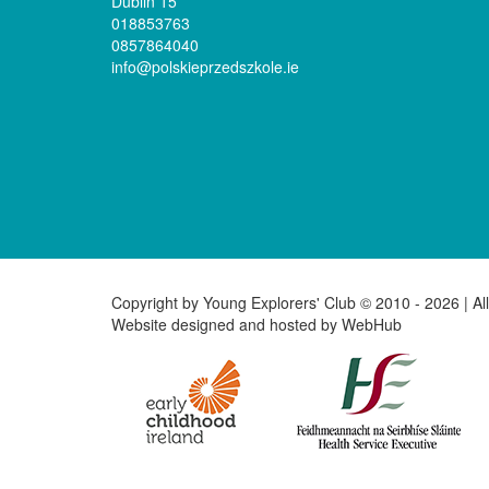
Dublin 15
018853763
0857864040
info@polskieprzedszkole.ie
Copyright by Young Explorers' Club © 2010 -
2026 | Al
Website designed and hosted by
WebHub